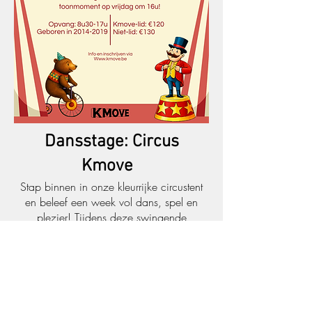
Dansstage: Circus
Kmove
Stap binnen in onze kleurrijke circustent
en beleef een week vol dans, spel en
plezier! Tijdens deze swingende
dansstage word je zelf een echte
circusartiest. We combineren dans,
spelletjes en knutselen in een creatieve
mix vol verwondering en energie. Met
initiaties Hiphop, Modern, Pomdance,
Cheerleading...