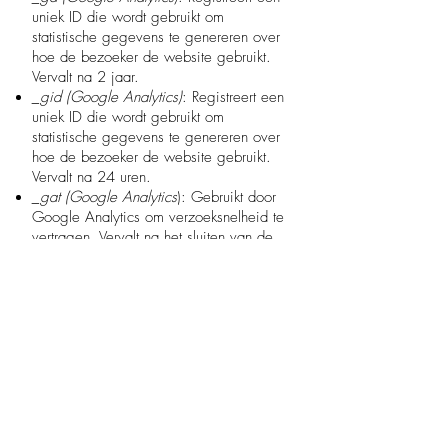
uniek ID die wordt gebruikt om
statistische gegevens te genereren over
hoe de bezoeker de website gebruikt.
Vervalt na 2 jaar.
_gid (Google Analytics)
: Registreert een
uniek ID die wordt gebruikt om
statistische gegevens te genereren over
hoe de bezoeker de website gebruikt.
Vervalt na 24 uren.
_gat (Google Analytics
): Gebruikt door
Google Analytics om verzoeksnelheid te
vertragen. Vervalt na het sluiten van de
browser (sessie).
4. commerciële
Commerciële cookies zorgen ervoor dat
advertenties gepersonaliseerd en
afgestemd kunnen worden op uw
interesses. Dit kan zowel op andere sites
als op uw sociale media. Deze cookies
kunnen geplaatst worden door deze
website en/of derde partijen.