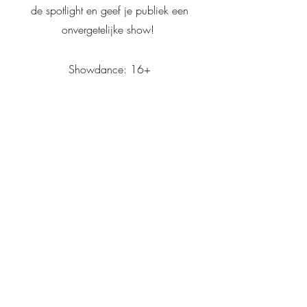
de spotlight en geef je publiek een
onvergetelijke show!
Showdance: 16+
Adults
Of je nu je allereerste danspassen zet
of al jaren danst en op zoek bent
naar een nieuwe uitdaging, in onze
danslessen staat plezier, groei en
beweging centraal. Beginners krijgen